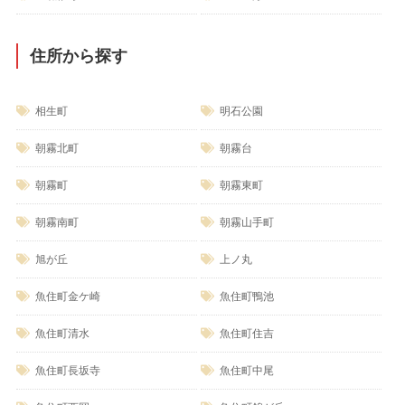
住所から探す
相生町
明石公園
朝霧北町
朝霧台
朝霧町
朝霧東町
朝霧南町
朝霧山手町
旭が丘
上ノ丸
魚住町金ケ崎
魚住町鴨池
魚住町清水
魚住町住吉
魚住町長坂寺
魚住町中尾