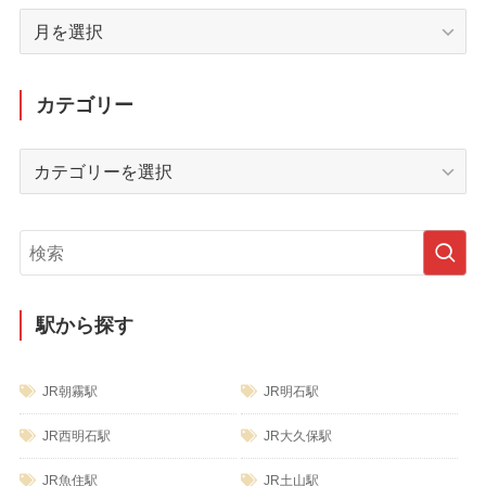
月
別
ア
ー
カテゴリー
カ
イ
カ
ブ
テ
ゴ
リ
ー
駅から探す
JR朝霧駅
JR明石駅
JR西明石駅
JR大久保駅
JR魚住駅
JR土山駅