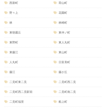
西新町
荷山町
野々上
花園町
林
林崎町
東朝霧丘
東仲ノ町
東野町
東人丸町
東藤江
東山町
人丸町
日富美町
藤江
藤が丘
二見町東二見
二見町西二見
二見町西二見駅前
二見町南二見
二見町福里
船上町