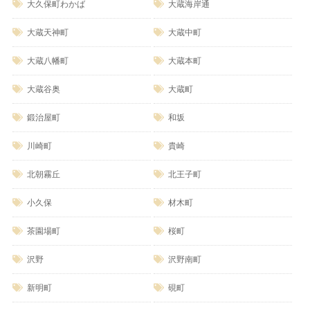
大久保町わかば
大蔵海岸通
大蔵天神町
大蔵中町
大蔵八幡町
大蔵本町
大蔵谷奥
大蔵町
鍛治屋町
和坂
川崎町
貴崎
北朝霧丘
北王子町
小久保
材木町
茶園場町
桜町
沢野
沢野南町
新明町
硯町