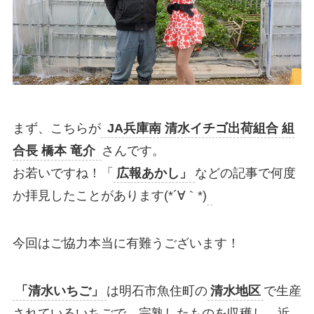
まず、こちらが
JA兵庫南 清水イチゴ出荷組合 組
合長 橋本 竜介
さんです。
お若いですね！「
広報あかし」
などの記事で何度
か拝見したことがあります(*´∀｀*)
今回はご協力本当に有難うございます！
「清水いちご」
は明石市魚住町の
清水地区
で生産
されているいちごで、完熟したものを収穫し、近