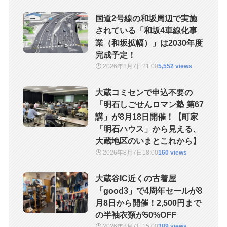
国道2号線の和坂周辺で実施
されている「和坂4車線化事
業（和坂拡幅）」は2030年度
完成予定！
2026年8月7日
21:00
5,552 views
大蔵コミセンで申込不要の
「明石しごせんロマン塾 第67
講」が8月18日開催！【町家
「明石ハウス」から見える、
大蔵地区のいまとこれから】
2026年8月7日
18:00
160 views
大蔵谷IC近くの古着屋
「good3」で4周年セールが8
月8日から開催！2,500円まで
の半袖衣類が50%OFF
2026年8月7日
15:00
389 views