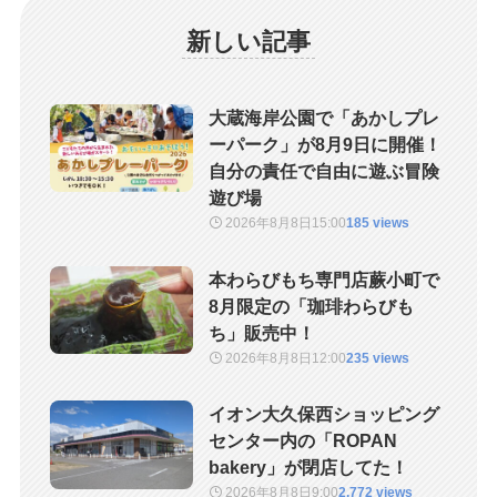
新しい記事
大蔵海岸公園で「あかしプレ
ーパーク」が8月9日に開催！
自分の責任で自由に遊ぶ冒険
遊び場
2026年8月8日
15:00
185 views
本わらびもち専門店蕨小町で
8月限定の「珈琲わらびも
ち」販売中！
2026年8月8日
12:00
235 views
イオン大久保西ショッピング
センター内の「ROPAN
bakery」が閉店してた！
2026年8月8日
9:00
2,772 views