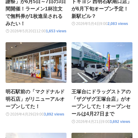
謝祭」が6月5日～7日の3日
トキヨシ 西明石駅南口店」
間開催！ラーメン1杯注文
が6月下旬オープン予定！
で無料券が1枚進呈される
新駅ビル？
みたい！
2026年5月4日
9:00
2,083 views
2026年5月20日
12:00
1,653 views
明石駅前の「マクドナルド
王塚台にドラッグストアの
明石店」がリニューアルオ
「ザグザグ王塚台店」がオ
ープンしてた！
ープンしてた！オープンセ
ールは4月27日まで
2026年4月29日
9:00
3,892 views
2026年4月21日
9:00
3,692 views