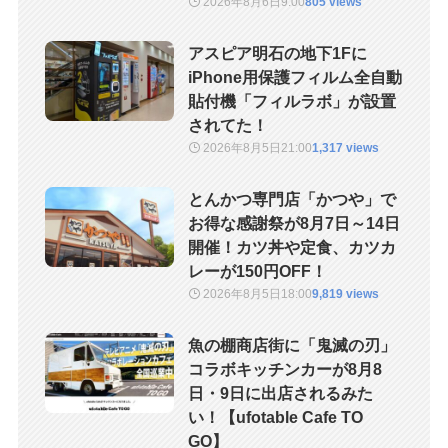
2026年8月6日
9:00
805 views
アスピア明石の地下1Fに
iPhone用保護フィルム全自動
貼付機「フィルラボ」が設置
されてた！
2026年8月5日
21:00
1,317 views
とんかつ専門店「かつや」で
お得な感謝祭が8月7日～14日
開催！カツ丼や定食、カツカ
レーが150円OFF！
2026年8月5日
18:00
9,819 views
魚の棚商店街に「鬼滅の刃」
コラボキッチンカーが8月8
日・9日に出店されるみた
い！【ufotable Cafe TO
GO】