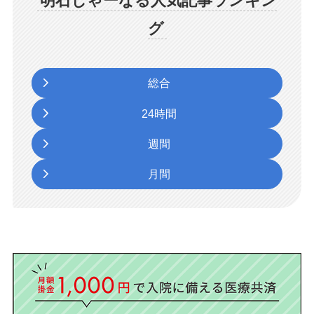
明石じゃーなる人気記事ランキン
グ
総合
24時間
週間
月間