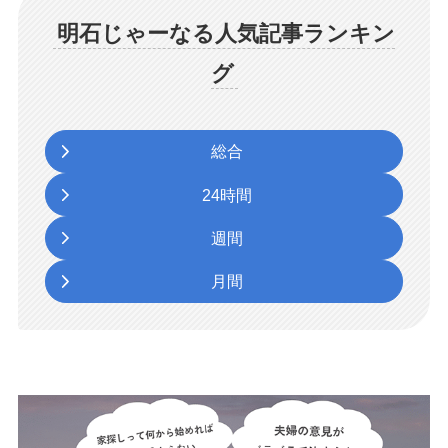
明石じゃーなる人気記事ランキン
グ
総合
24時間
週間
月間