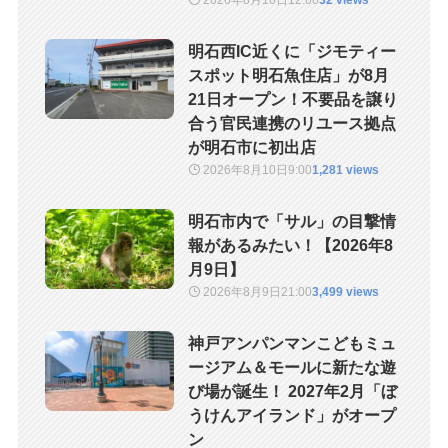
2026年8月10日
12:00
32 views
明石西IC近くに「ジモティー
スポット明石魚住店」が8月
21日オープン！不要品を譲り
合う官民連携のリユース拠点
が明石市に初出店
2026年8月10日
9:00
1,281 views
明石市内で「サル」の目撃情
報があるみたい！【2026年8
月9日】
2026年8月9日
21:00
3,499 views
神戸アンパンマンこどもミュ
ージアム＆モールに新たな遊
び場が誕生！ 2027年2月「ぼ
うけんアイランド」がオープ
ン