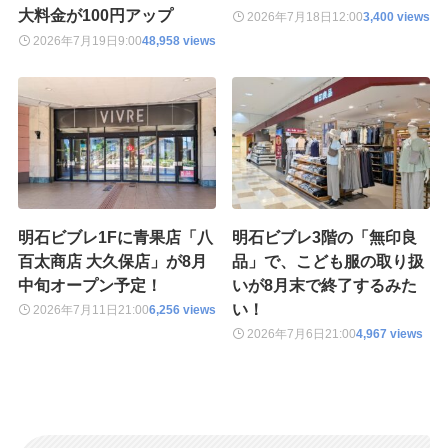
大料金が100円アップ
2026年7月18日
12:00
3,400 views
2026年7月19日
9:00
48,958 views
明石ビブレ1Fに青果店「八
明石ビブレ3階の「無印良
百太商店 大久保店」が8月
品」で、こども服の取り扱
中旬オープン予定！
いが8月末で終了するみた
い！
2026年7月11日
21:00
6,256 views
2026年7月6日
21:00
4,967 views