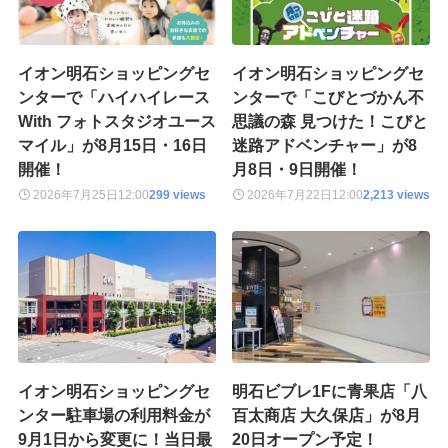
イオン明石ショッピングセ
イオン明石ショッピングセ
ンターで「ハイハイレース
ンターで「こびとづかん不
With フォトスタジオユース
思議の森 見つけた！こびと
マイル」が8月15日・16日
迷路アドベンチャー」が8
開催！
月8日・9日開催！
2026年7月25日
12:00
299 views
2026年7月22日
12:00
2,213 views
イオン明石ショッピングセ
明石ビブレ1Fに青果店「八
ンター駐車場の利用料金が
百太商店 大久保店」が8月
9月1日から変更に！当日最
20日オープン予定！