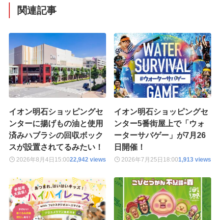
関連記事
イオン明石ショッピングセ
イオン明石ショッピングセ
ンターに揚げもの油と使用
ンター5番街屋上で「ウォ
済みハブラシの回収ボック
ーターサバゲー」が7月26
スが設置されてるみたい！
日開催！
2026年8月4日
15:00
22,942 views
2026年7月25日
18:00
1,913 views