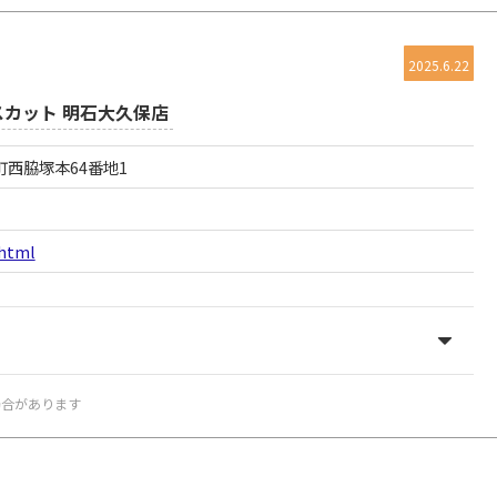
2025.6.22
スカット 明石大久保店
保町西脇塚本64番地1
.html
場合があります