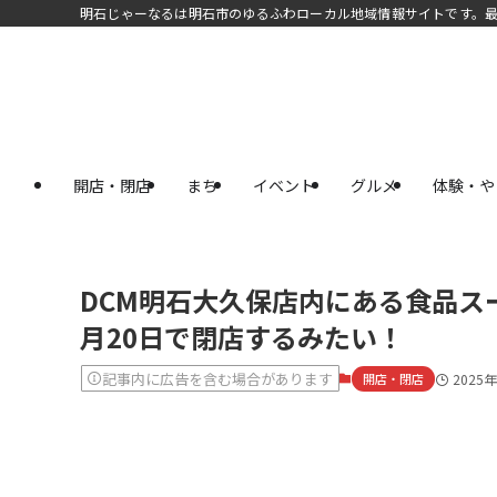
明石じゃーなるは明石市のゆるふわローカル地域情報サイトです。
開店・閉店
まち
イベント
グルメ
体験・や
DCM明石大久保店内にある食品ス
月20日で閉店するみたい！
記事内に広告を含む場合があります
開店・閉店
2025