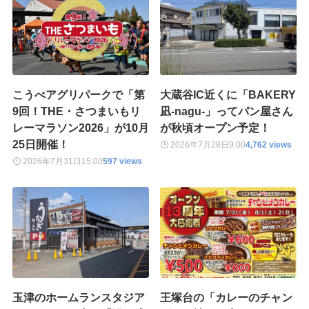
こうべアグリパークで「第
大蔵谷IC近くに「BAKERY
9回！THE・さつまいもリ
凪-nagu-」ってパン屋さん
レーマラソン2026」が10月
が秋頃オープン予定！
25日開催！
2026年7月28日
9:00
4,762 views
2026年7月31日
15:00
597 views
玉津のホームランスタジア
王塚台の「カレーのチャン