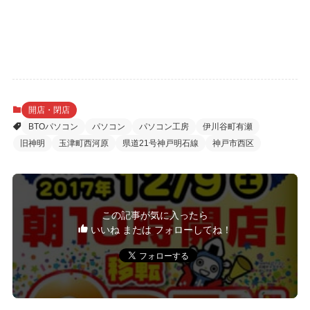
開店・閉店
BTOパソコン
パソコン
パソコン工房
伊川谷町有瀬
旧神明
玉津町西河原
県道21号神戸明石線
神戸市西区
この記事が気に入ったら
いいね または フォローしてね！