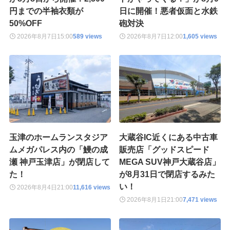
円までの半袖衣類が
日に開催！悪者仮面と水鉄
50%OFF
砲対決
2026年8月7日
15:00
589 views
2026年8月7日
12:00
1,605 views
玉津のホームランスタジア
大蔵谷IC近くにある中古車
ムメガパレス内の「鰻の成
販売店「グッドスピード
瀬 神戸玉津店」が閉店して
MEGA SUV神戸大蔵谷店」
た！
が8月31日で閉店するみた
い！
2026年8月4日
21:00
11,616 views
2026年8月1日
21:00
7,471 views