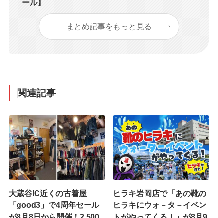
ール】
まとめ記事をもっと見る
関連記事
大蔵谷IC近くの古着屋
ヒラキ岩岡店で「あの靴の
「good3」で4周年セール
ヒラキにウォ－タ－イベン
が8月8日から開催！2,500
トがやってくる！」が8月9