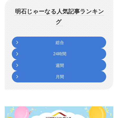
明石じゃーなる人気記事ランキン
グ
総合
24時間
週間
月間