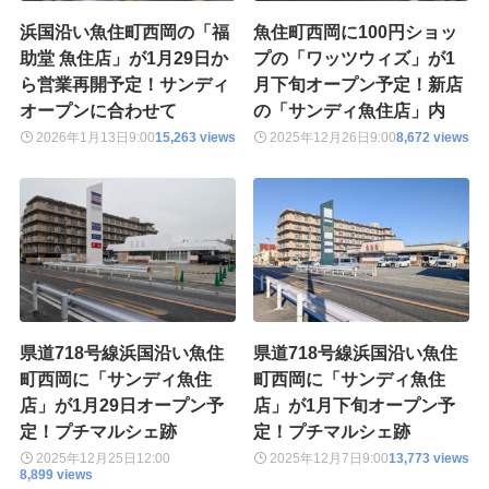
浜国沿い魚住町西岡の「福
魚住町西岡に100円ショッ
助堂 魚住店」が1月29日か
プの「ワッツウィズ」が1
ら営業再開予定！サンディ
月下旬オープン予定！新店
オープンに合わせて
の「サンディ魚住店」内
2026年1月13日
9:00
15,263 views
2025年12月26日
9:00
8,672 views
県道718号線浜国沿い魚住
県道718号線浜国沿い魚住
町西岡に「サンディ魚住
町西岡に「サンディ魚住
店」が1月29日オープン予
店」が1月下旬オープン予
定！プチマルシェ跡
定！プチマルシェ跡
2025年12月25日
12:00
2025年12月7日
9:00
13,773 views
8,899 views