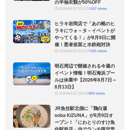
の半袖衣類が50%OFF
2026年8月7日
15:00
247 views
ヒラキ岩岡店で「あの靴のヒ
ラキにウォ－タ－イベントが
やってくる！」が8月9日に開
催！悪者仮面と水鉄砲対決
2026年8月7日
12:00
525 views
明石周辺で開催される今週の
イベント情報！明石海浜プー
ルは休業中【2026年8月7日～
8月13日】
2026年8月7日
9:00
409 views
JR魚住駅北側に「鶏白湯
soba KIZUNA」が8月9日オ
ープン！「にわとりのすけ魚
住駅前店」内でランチ限定営