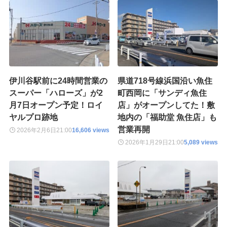
伊川谷駅前に24時間営業の
県道718号線浜国沿い魚住
スーパー「ハローズ」が2
町西岡に「サンディ魚住
月7日オープン予定！ロイ
店」がオープンしてた！敷
ヤルプロ跡地
地内の「福助堂 魚住店」も
営業再開
2026年2月6日
21:00
16,606 views
2026年1月29日
21:00
5,089 views