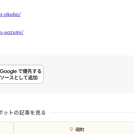
ds-okubo/
ds-uozumi/
ポットの記事を見る
硯町