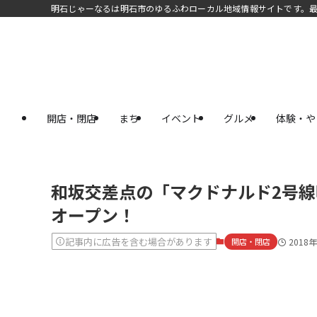
明石じゃーなるは明石市のゆるふわローカル地域情報サイトです。
開店・閉店
まち
イベント
グルメ
体験・や
和坂交差点の「マクドナルド2号線
オープン！
記事内に広告を含む場合があります
開店・閉店
2018