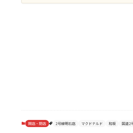
開店・閉店
2号線明石店
マクドナルド
和坂
国道2