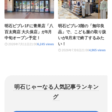
明石ビブレ1Fに青果店「八
明石ビブレ3階の「無印良
百太商店 大久保店」が8月
品」で、こども服の取り扱
中旬オープン予定！
いが8月末で終了するみた
い！
2026年7月11日
21:00
6,245 views
2026年7月6日
21:00
4,965 views
明石じゃーなる人気記事ランキン
グ