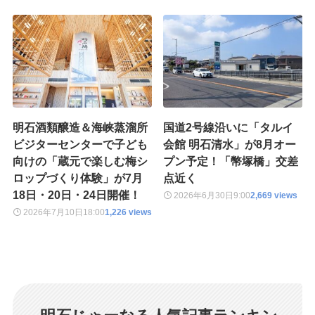
明石酒類醸造＆海峡蒸溜所
国道2号線沿いに「タルイ
ビジターセンターで子ども
会館 明石清水」が8月オー
向けの「蔵元で楽しむ梅シ
プン予定！「幣塚橋」交差
ロップづくり体験」が7月
点近く
18日・20日・24日開催！
2026年6月30日
9:00
2,669 views
2026年7月10日
18:00
1,226 views