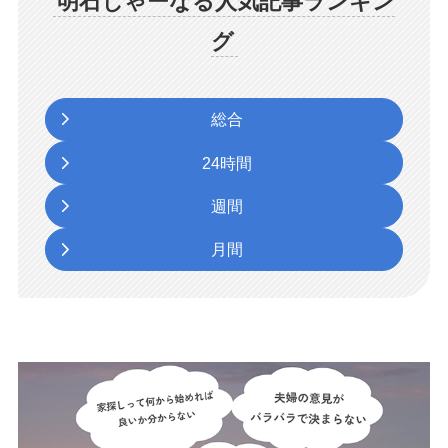
明石じゃーなる人気記事ランキン
グ
総合
24時間
週間
月間