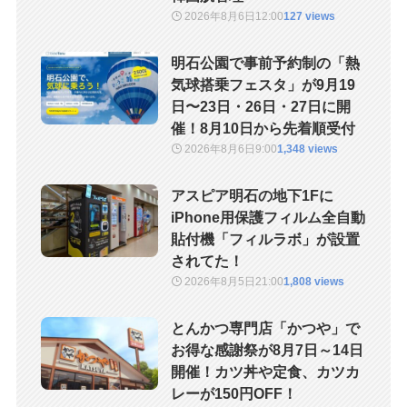
2026年8月6日
12:00
127 views
明石公園で事前予約制の「熱
気球搭乗フェスタ」が9月19
日〜23日・26日・27日に開
催！8月10日から先着順受付
2026年8月6日
9:00
1,348 views
アスピア明石の地下1Fに
iPhone用保護フィルム全自動
貼付機「フィルラボ」が設置
されてた！
2026年8月5日
21:00
1,808 views
とんかつ専門店「かつや」で
お得な感謝祭が8月7日～14日
開催！カツ丼や定食、カツカ
レーが150円OFF！