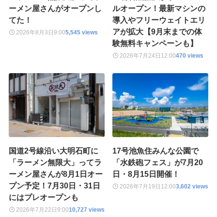
ーメン屋さんがオープンし
ルオープン！最新マシンの
てた！
導入やフリーウェイトエリ
アが拡大【9月末までの体
2026年8月3日
9:00
5,545 views
験無料キャンペーンも】
2026年7月24日
12:00
470 views
国道2号線沿い大明石町に
17号池魚住みんな公園で
「ラーメン無限大」ってラ
「水鉄砲フェス」が7月20
ーメン屋さんが8月1日オー
日・8月15日開催！
プン予定！7月30日・31日
2026年7月19日
12:00
3,602 views
にはプレオープンも
2026年7月22日
9:00
10,727 views