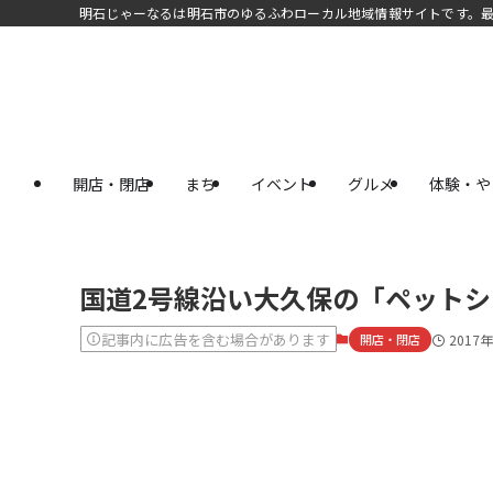
明石じゃーなるは明石市のゆるふわローカル地域情報サイトです。
開店・閉店
まち
イベント
グルメ
体験・や
国道2号線沿い大久保の「ペットシ
記事内に広告を含む場合があります
開店・閉店
2017