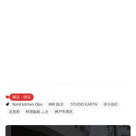
開店・閉店
florist kitchen Otsu
IMR BLD.
STUDIO EARTH
伊川谷IC
北別府
料理戯処 ふき
神戸市西区