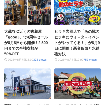
大蔵谷IC近くの古着屋
ヒラキ岩岡店で「あの靴の
「good3」で4周年セール
ヒラキにウォ－タ－イベン
が8月8日から開催！2,500
トがやってくる！」が8月9
円までの半袖衣類が
日に開催！悪者仮面と水鉄
50%OFF
砲対決
2026年8月7日
15:00
372 views
2026年8月7日
12:00
752 views