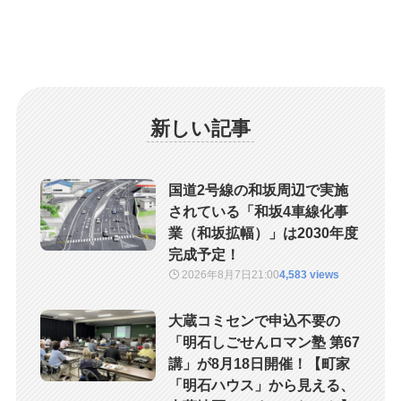
新しい記事
国道2号線の和坂周辺で実施
されている「和坂4車線化事
業（和坂拡幅）」は2030年度
完成予定！
2026年8月7日
21:00
4,583 views
大蔵コミセンで申込不要の
「明石しごせんロマン塾 第67
講」が8月18日開催！【町家
「明石ハウス」から見える、