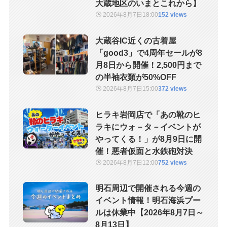
大蔵地区のいまとこれから】
2026年8月7日
18:00
152 views
大蔵谷IC近くの古着屋
「good3」で4周年セールが8
月8日から開催！2,500円まで
の半袖衣類が50%OFF
2026年8月7日
15:00
372 views
ヒラキ岩岡店で「あの靴のヒ
ラキにウォ－タ－イベントが
やってくる！」が8月9日に開
催！悪者仮面と水鉄砲対決
2026年8月7日
12:00
752 views
明石周辺で開催される今週の
イベント情報！明石海浜プー
ルは休業中【2026年8月7日～
8月13日】