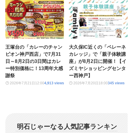
王塚台の「カレーのチャン
大久保IC近くの「ペレーネ
ピオン神戸西店」で7月31
カレッジ」で「親子体験講
日～8月2日の3日間はカレ
座」が8月2日に開催！【イ
ー特別価格に！13周年大感
ズミヤショッピングセンタ
謝祭
ー西神戸】
2026年7月21日
12:00
4,913 views
2026年7月20日
18:00
345 views
明石じゃーなる人気記事ランキン