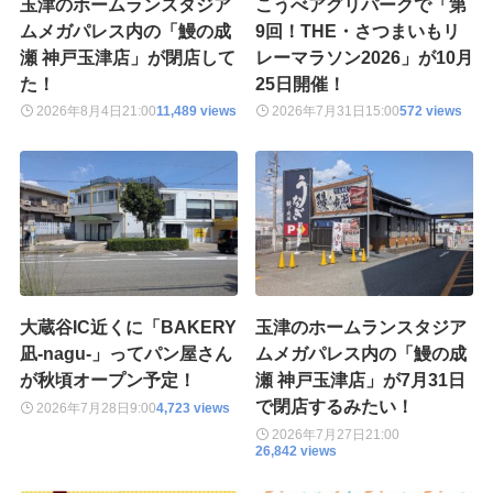
玉津のホームランスタジア
こうべアグリパークで「第
ムメガパレス内の「鰻の成
9回！THE・さつまいもリ
瀬 神戸玉津店」が閉店して
レーマラソン2026」が10月
た！
25日開催！
2026年8月4日
21:00
11,489 views
2026年7月31日
15:00
572 views
大蔵谷IC近くに「BAKERY
玉津のホームランスタジア
凪-nagu-」ってパン屋さん
ムメガパレス内の「鰻の成
が秋頃オープン予定！
瀬 神戸玉津店」が7月31日
で閉店するみたい！
2026年7月28日
9:00
4,723 views
2026年7月27日
21:00
26,842 views