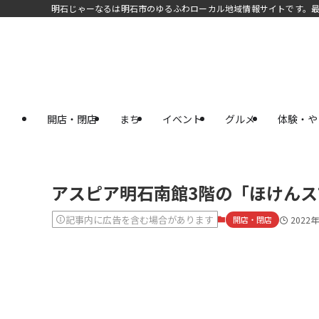
明石じゃーなるは明石市のゆるふわローカル地域情報サイトです。
開店・閉店
まち
イベント
グルメ
体験・や
アスピア明石南館3階の「ほけん
記事内に広告を含む場合があります
開店・閉店
2022