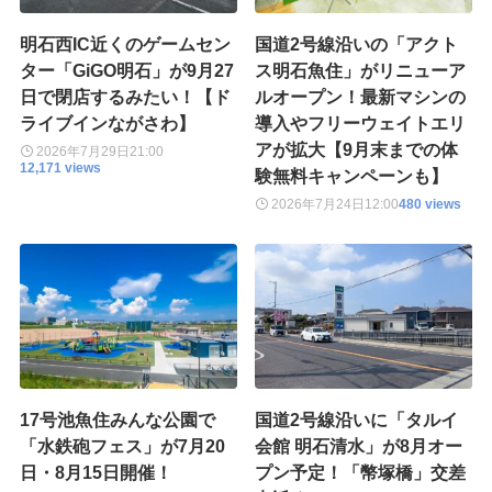
明石西IC近くのゲームセン
国道2号線沿いの「アクト
ター「GiGO明石」が9月27
ス明石魚住」がリニューア
日で閉店するみたい！【ド
ルオープン！最新マシンの
ライブインながさわ】
導入やフリーウェイトエリ
アが拡大【9月末までの体
2026年7月29日
21:00
12,171 views
験無料キャンペーンも】
2026年7月24日
12:00
480 views
17号池魚住みんな公園で
国道2号線沿いに「タルイ
「水鉄砲フェス」が7月20
会館 明石清水」が8月オー
日・8月15日開催！
プン予定！「幣塚橋」交差