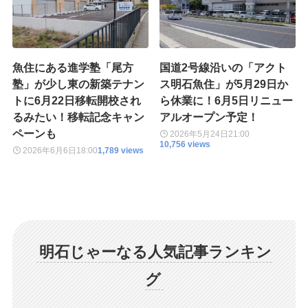
魚住にある進学塾「尾方
国道2号線沿いの「アクト
塾」が少し東の新築テナン
ス明石魚住」が5月29日か
トに6月22日移転開校され
ら休業に！6月5日リニュー
るみたい！移転記念キャン
アルオープン予定！
ペーンも
2026年5月24日
21:00
10,756 views
2026年6月6日
18:00
1,789 views
明石じゃーなる人気記事ランキン
グ