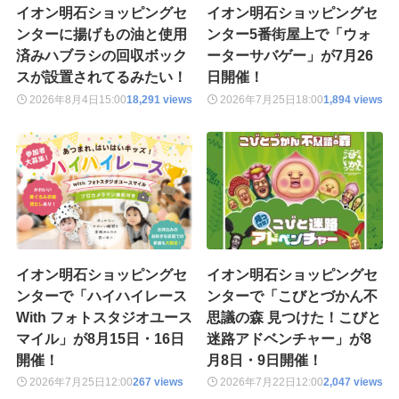
イオン明石ショッピングセ
イオン明石ショッピングセ
ンターに揚げもの油と使用
ンター5番街屋上で「ウォ
済みハブラシの回収ボック
ーターサバゲー」が7月26
スが設置されてるみたい！
日開催！
2026年8月4日
15:00
18,291 views
2026年7月25日
18:00
1,894 views
イオン明石ショッピングセ
イオン明石ショッピングセ
ンターで「ハイハイレース
ンターで「こびとづかん不
With フォトスタジオユース
思議の森 見つけた！こびと
マイル」が8月15日・16日
迷路アドベンチャー」が8
開催！
月8日・9日開催！
2026年7月25日
12:00
267 views
2026年7月22日
12:00
2,047 views