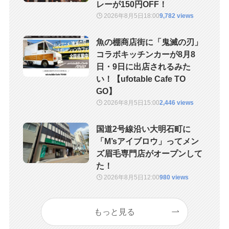
レーが150円OFF！
2026年8月5日
18:00
9,782 views
魚の棚商店街に「鬼滅の刃」
コラボキッチンカーが8月8
日・9日に出店されるみた
い！【ufotable Cafe TO
GO】
2026年8月5日
15:00
2,446 views
国道2号線沿い大明石町に
「M’sアイブロウ」ってメン
ズ眉毛専門店がオープンして
た！
2026年8月5日
12:00
980 views
もっと見る