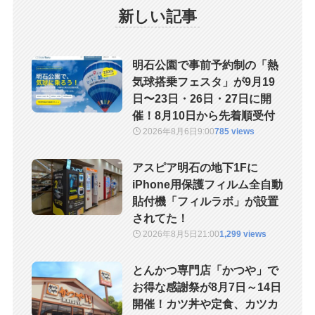
新しい記事
明石公園で事前予約制の「熱
気球搭乗フェスタ」が9月19
日〜23日・26日・27日に開
催！8月10日から先着順受付
2026年8月6日
9:00
785 views
アスピア明石の地下1Fに
iPhone用保護フィルム全自動
貼付機「フィルラボ」が設置
されてた！
2026年8月5日
21:00
1,299 views
とんかつ専門店「かつや」で
お得な感謝祭が8月7日～14日
開催！カツ丼や定食、カツカ