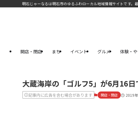
明石じゃーなるは明石市のゆるふわローカル地域情報サイトです。
開店・閉店
まち
イベント
グルメ
体験・や
大蔵海岸の「ゴルフ5」が6月16
記事内に広告を含む場合があります
開店・閉店
2019