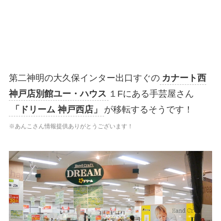
第二神明の大久保インター出口すぐの
カナート西
神戸店別館ユー・ハウス
１Fにある手芸屋さん
「ドリーム 神戸西店」
が移転するそうです！
※
あんこ
さん情報提供ありがとうございます！