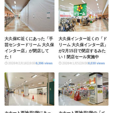
大久保IC近くにあった「手
大久保インター近くの「ド
芸センタードリーム 大久保
リーム 大久保インター店」
インター店」が閉店して
が2月15日で閉店するみた
た！
い！閉店セール実施中
2026年2月18日
9:00
6,396 views
2026年1月5日
9:00
8,030 views
カナート西神戸1階にあっ
カナート西神戸1階の「ペ