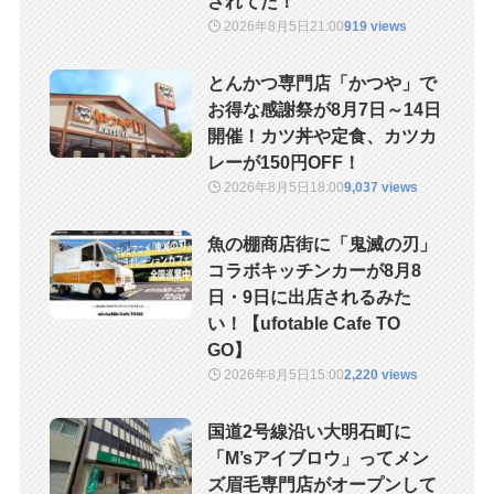
されてた！
2026年8月5日
21:00
919 views
とんかつ専門店「かつや」で
お得な感謝祭が8月7日～14日
開催！カツ丼や定食、カツカ
レーが150円OFF！
2026年8月5日
18:00
9,037 views
魚の棚商店街に「鬼滅の刃」
コラボキッチンカーが8月8
日・9日に出店されるみた
い！【ufotable Cafe TO
GO】
2026年8月5日
15:00
2,220 views
国道2号線沿い大明石町に
「M’sアイブロウ」ってメン
ズ眉毛専門店がオープンして