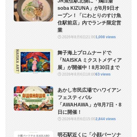
JR魚住駅北側に「鶏白湯
soba KIZUNA」が8月9日オ
ープン！「にわとりのすけ魚
住駅前店」内でランチ限定営
業
2026年8月6日
21:00
1,008 views
舞子海上プロムナードで
「NAISKA ミクストメディア
展」が開催中！8月30日まで
2026年8月6日
18:00
63 views
あかし市民広場でハワイアン
フェスティバル
「AWAHAWA」が8月7日・8
日に開催！
2026年8月6日
15:00
2,844 views
明石駅近くに「小顔パーソナ