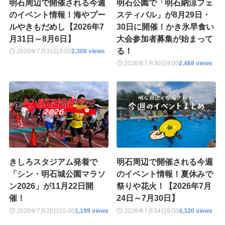
明石周辺で開催される今週
明石公園で「明石納涼フェ
のイベント情報！海やプー
スティバル」が8月29日・
ルやきもだめし【2026年7
30日に開催！かき氷早食い
月31日～8月6日】
大会参加者募集が始まって
る！
2026年7月31日
9:00
2,308 views
2026年7月30日
9:00
2,468 views
きしろスタジアム発着で
明石周辺で開催される今週
「シン・明石城公園マラソ
のイベント情報！夏休みで
ン2026」が11月22日開
祭りや花火！【2026年7月
催！
24日～7月30日】
2026年7月28日
15:00
1,199 views
2026年7月24日
9:00
4,320 views