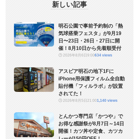
新しい記事
明石公園で事前予約制の「熱
気球搭乗フェスタ」が9月19
日〜23日・26日・27日に開
催！8月10日から先着順受付
2026年8月6日
9:00
634 views
アスピア明石の地下1Fに
iPhone用保護フィルム全自動
貼付機「フィルラボ」が設置
されてた！
2026年8月5日
21:00
1,140 views
とんかつ専門店「かつや」で
お得な感謝祭が8月7日～14日
開催！カツ丼や定食、カツカ
レーが150円OFF！