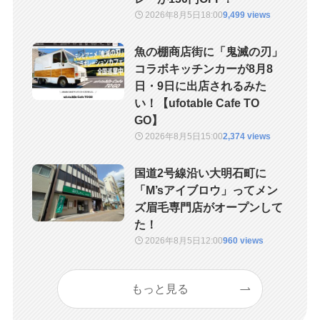
2026年8月5日
18:00
9,499 views
魚の棚商店街に「鬼滅の刃」
コラボキッチンカーが8月8
日・9日に出店されるみた
い！【ufotable Cafe TO
GO】
2026年8月5日
15:00
2,374 views
国道2号線沿い大明石町に
「M’sアイブロウ」ってメン
ズ眉毛専門店がオープンして
た！
2026年8月5日
12:00
960 views
もっと見る