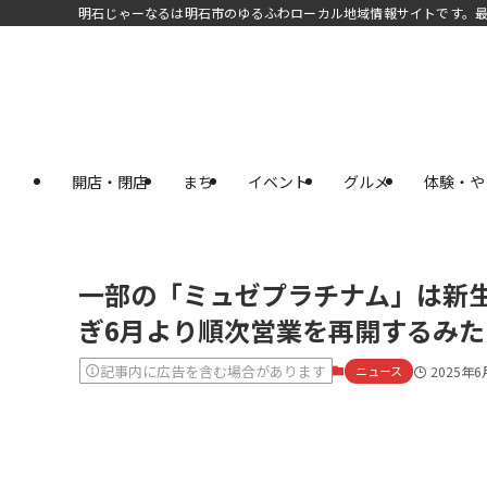
明石じゃーなるは明石市のゆるふわローカル地域情報サイトです。
開店・閉店
まち
イベント
グルメ
体験・や
一部の「ミュゼプラチナム」は新
ぎ6月より順次営業を再開するみ
記事内に広告を含む場合があります
ニュース
2025年6