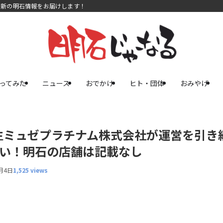
最新の明石情報をお届けします！
ってみた
ニュース
おでかけ
ヒト・団体
おみやげ
生ミュゼプラチナム株式会社が運営を引き
たい！明石の店舗は記載なし
月4日
1,525 views