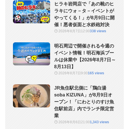
ヒラキ岩岡店で「あの靴のヒ
ラキにウォ－タ－イベントが
やってくる！」が8月9日に開
催！悪者仮面と水鉄砲対決
2026年8月7日
12:00
338 views
明石周辺で開催される今週の
イベント情報！明石海浜プー
ルは休業中【2026年8月7日～
8月13日】
2026年8月7日
9:00
165 views
JR魚住駅北側に「鶏白湯
soba KIZUNA」が8月9日オ
ープン！「にわとりのすけ魚
住駅前店」内でランチ限定営
業
2026年8月6日
21:00
1,343 views