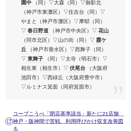
園中
（同）▽大森（同）▽御影北
（神戸市東灘区）▽住吉台（同）▽
やまと（神戸市灘区）▽摩耶（同）
▽
春日野道
（神戸市中央区）▽
花山
（同市北区）▽山の街（同）▽
霞ケ
丘
（神戸市垂水区）▽西舞子（同）
▽
東舞子
（同）▽太寺（明石市）▽
相生東（相生市）▽
伏尾台
（大阪府
池田市）▽西緑丘（大阪府豊中市）
▽ルミナス箕面（同府箕面市）
コープこうべ「閉店基準該当」新たに21店舗
神戸・阪神間で苦戦、利用呼びかけ収支改善図
る