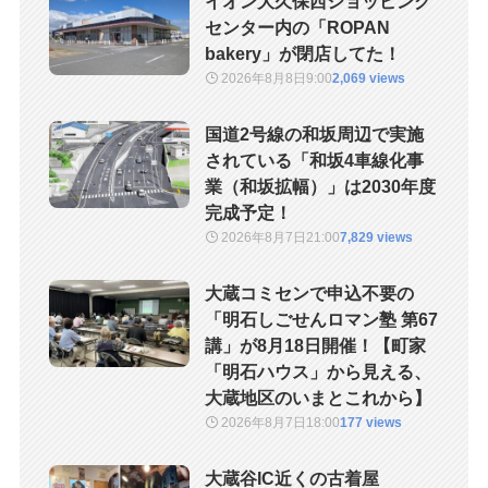
イオン大久保西ショッピング
センター内の「ROPAN
bakery」が閉店してた！
2026年8月8日
9:00
2,069 views
国道2号線の和坂周辺で実施
されている「和坂4車線化事
業（和坂拡幅）」は2030年度
完成予定！
2026年8月7日
21:00
7,829 views
大蔵コミセンで申込不要の
「明石しごせんロマン塾 第67
講」が8月18日開催！【町家
「明石ハウス」から見える、
大蔵地区のいまとこれから】
2026年8月7日
18:00
177 views
大蔵谷IC近くの古着屋