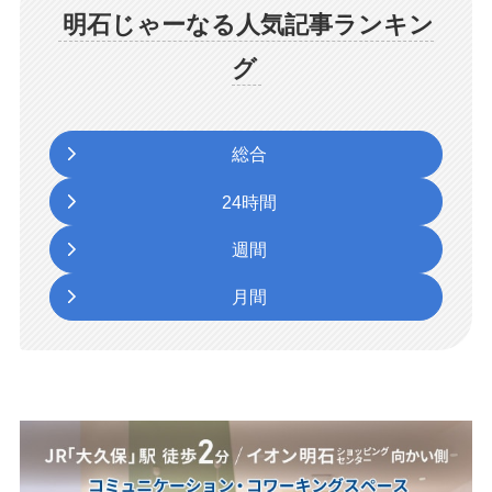
明石じゃーなる人気記事ランキン
グ
総合
24時間
週間
月間