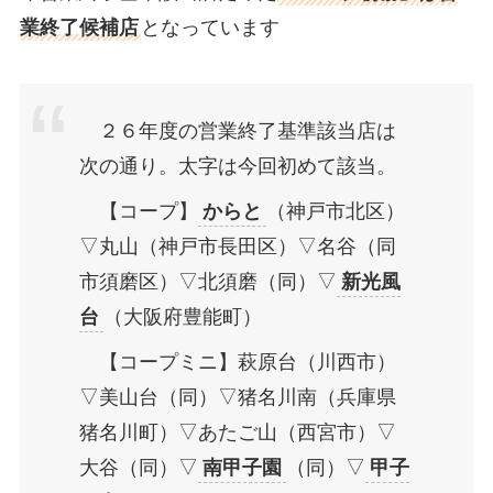
業終了候補店
となっています
２６年度の営業終了基準該当店は
次の通り。太字は今回初めて該当。
【コープ】
からと
（神戸市北区）
▽丸山（神戸市長田区）▽名谷（同
市須磨区）▽北須磨（同）▽
新光風
台
（大阪府豊能町）
【コープミニ】萩原台（川西市）
▽美山台（同）▽猪名川南（兵庫県
猪名川町）▽あたご山（西宮市）▽
大谷（同）▽
南甲子園
（同）▽
甲子