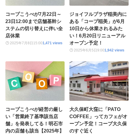
コープこうべが7月22日～
ジョイフルプラザ稲美内に
23日12:00まで店舗基幹シ
ある「コープ稲美」が6月
ステムの切り替えに伴い全
10日から休業されるみた
店休業
い！6月20日リニューアル
オープン予定！
2025年7月8日
15:00
1,471 views
2025年6月5日
9:00
1,942 views
コープこうべが経営の厳し
大久保町大窪に「PATO
い「営業終了基準該当店
COFFEE」ってカフェがオ
舗」を発表してる！明石市
ープン予定！コープ大久保
内の店舗も該当【2025年】
のすぐ近く