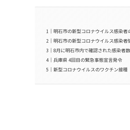
明石市の新型コロナウイルス感染者
明石市の新型コロナウイルス感染者
8月に明石市内で確認された感染者数
兵庫県 4回目の緊急事態宣言発令
新型コロナウイルスのワクチン接種（