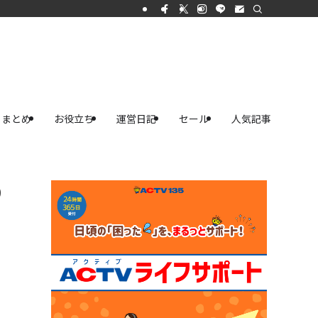
まとめ
お役立ち
運営日記
セール
人気記事
9