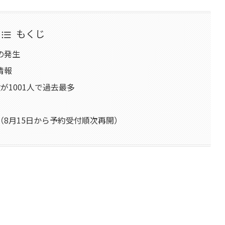
もくじ
の発生
情報
が1001人で過去最多
8月15日から予約受付順次再開）