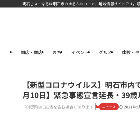
明石じゃーなるは明石市のゆるふわローカル地域情報サイトです。
開店・閉店
まち
イベント
グルメ
体験・や
【新型コロナウイルス】明石市内で感
月10日】緊急事態宣言延長・39歳
記事内に広告を含む場合があります
ニュース
2021年9