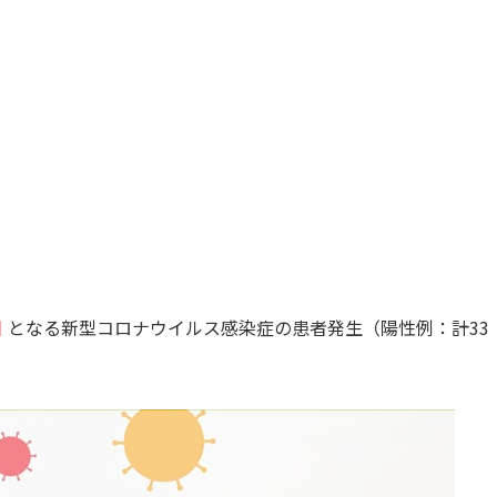
目
となる新型コロナウイルス感染症の患者発生（陽性例：計33