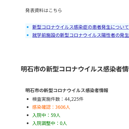
発表資料はこちら
新型コロナウイルス感染症の患者発生について（35
就学前施設の新型コロナウイルス陽性者の発生に
明石市の新型コロナウイルス感染者情
明石市の新型コロナウイルス感染者情報
検査実施件数：44,225件
感染確認：3606人
入院中：59人
入院調整中：0人