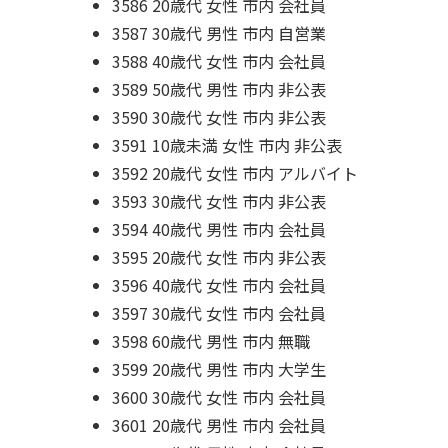
3586 20歳代 女性 市内 会社員
3587 30歳代 男性 市内 自営業
3588 40歳代 女性 市内 会社員
3589 50歳代 男性 市内 非公表
3590 30歳代 女性 市内 非公表
3591 10歳未満 女性 市内 非公表
3592 20歳代 女性 市内 アルバイト
3593 30歳代 女性 市内 非公表
3594 40歳代 男性 市内 会社員
3595 20歳代 女性 市内 非公表
3596 40歳代 女性 市内 会社員
3597 30歳代 女性 市内 会社員
3598 60歳代 男性 市内 無職
3599 20歳代 男性 市内 大学生
3600 30歳代 女性 市内 会社員
3601 20歳代 男性 市内 会社員