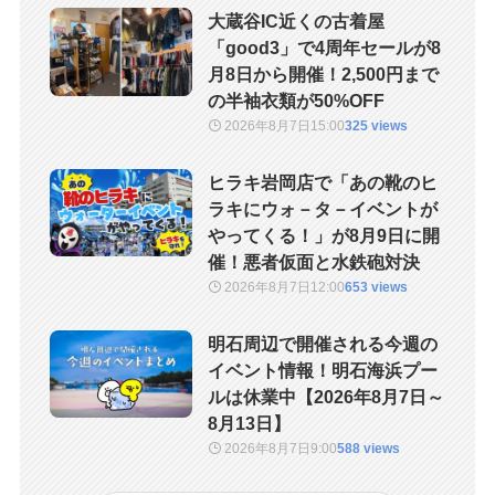
大蔵谷IC近くの古着屋
「good3」で4周年セールが8
月8日から開催！2,500円まで
の半袖衣類が50%OFF
2026年8月7日
15:00
325 views
ヒラキ岩岡店で「あの靴のヒ
ラキにウォ－タ－イベントが
やってくる！」が8月9日に開
催！悪者仮面と水鉄砲対決
2026年8月7日
12:00
653 views
明石周辺で開催される今週の
イベント情報！明石海浜プー
ルは休業中【2026年8月7日～
8月13日】
2026年8月7日
9:00
588 views