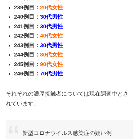
239
例目：
20
代女性
240
例目：
30代男性
241
例目：
30代男性
242
例目：
40
代女性
243
例目：
30代男性
244
例目：
80
代女性
245
例目：
90
代女性
246
例目：
70代男性
それぞれの濃厚接触者については現在調査中とさ
れています。
新型コロナウイルス感染症の疑い例