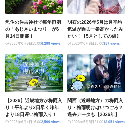
魚住の住吉神社で毎年恒例
明石の2026年5月は月平均
の「あじさいまつり」が6
気温が過去一番高かったみ
月14日開催！
たい！【5月としての値】
2026年6月9日
15:00
6,299 views
2026年6月8日
15:00
357 views
【2026】近畿地方が梅雨入
関西（近畿地方）の梅雨入
り！平年より2日早く昨年
り・梅雨明けはいつごろ？
より18日遅い梅雨入り！
過去データも【2026年】
2026年6月4日
16:00
2,599 views
2026年5月5日
21:00
18,051 views