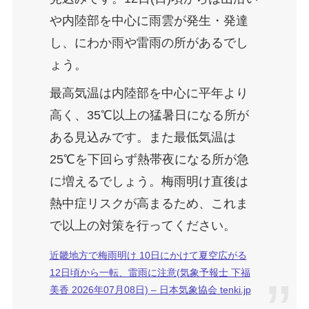
や内陸部を中心に雨雲が発生・発達
し、にわか雨や雷雨の所があるでし
ょう。
最高気温は内陸部を中心に平年より
高く、35℃以上の猛暑日になる所が
ある見込みです。また最低気温は
25℃を下回らず熱帯夜になる所が急
に増えるでしょう。梅雨明け直後は
熱中症リスクが高まるため、これま
で以上の対策を行ってください。
近畿地方で梅雨明け 10日にかけて夏空広がる
12日頃から一転、雷雨に注意(気象予報士 下福
美香 2026年07月08日) – 日本気象協会 tenki.jp