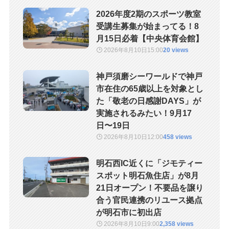
2026年度2期のスポーツ教室
受講生募集が始まってる！8
月15日必着【中央体育会館】
2026年8月10日
15:00
20 views
神戸須磨シーワールドで神戸
市在住の65歳以上を対象とし
た「敬老の日感謝DAYS」が
実施されるみたい！9月17
日〜19日
2026年8月10日
12:00
458 views
明石西IC近くに「ジモティー
スポット明石魚住店」が8月
21日オープン！不要品を譲り
合う官民連携のリユース拠点
が明石市に初出店
2026年8月10日
9:00
2,358 views