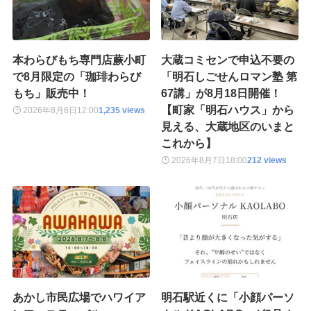
本わらびもち専門店蕨小町
大蔵コミセンで申込不要の
で8月限定の「珈琲わらび
「明石しごせんロマン塾 第
もち」販売中！
67講」が8月18日開催！
【町家「明石ハウス」から
2026年8月8日
12:00
1,235 views
見える、大蔵地区のいまと
これから】
2026年8月7日
18:00
212 views
あかし市民広場でハワイア
明石駅近くに「小顔パーソ