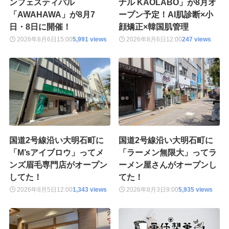
ンフェスティバル
ナル KAOLABO」が8月オ
「AWAHAWA」が8月7
ープン予定！AI肌診断×小
日・8日に開催！
顔矯正×韓国肌管理
2026年8月6日
15:00
5,991 views
2026年8月6日
12:00
247 views
国道2号線沿い大明石町に
国道2号線沿い大明石町に
「M’sアイブロウ」ってメ
「ラーメン無限大」ってラ
ンズ眉毛専門店がオープン
ーメン屋さんがオープンし
してた！
てた！
2026年8月5日
12:00
1,343 views
2026年8月3日
9:00
5,935 views