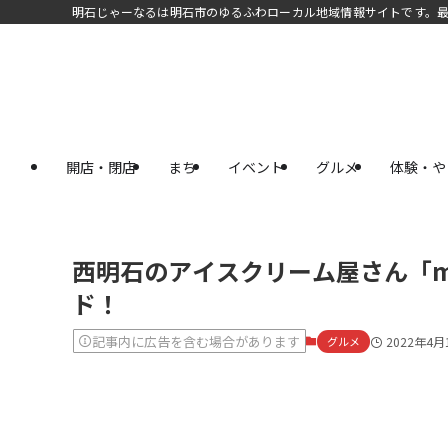
明石じゃーなるは明石市のゆるふわローカル地域情報サイトです。
開店・閉店
まち
イベント
グルメ
体験・や
西明石のアイスクリーム屋さん「m
ド！
記事内に広告を含む場合があります
グルメ
2022年4月