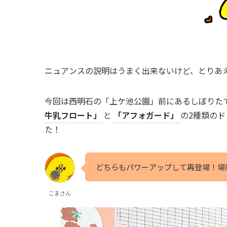
ニュアンスの説明はうまく出来ないけど、とりあ
今回は西明石の「上ケ池公園」前にあるしぼりた
牛乳フロート」
と
「アフォガード」
の2種類の
た！
どちらもパワーアップして再登場！場
こまさん