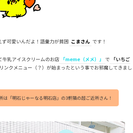
えず可愛いんだよ！語彙力が貧困
こまさん
です！
て牛乳アイスクリームのお店
「meme（メメ）」
で
「いちご
ドリンクメニュー（？）が始まったという事でお邪魔してきまし
所は「明石じゃーなる明石店」の3軒隣の超ご近所さん！