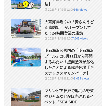
新】
2026年8月9日
12:00
368 views
大蔵海岸近くの「資さんうど
ん 朝霧店」がオープンして
た！24時間営業の店舗
2026年8月9日
9:00
7,045 views
明石海浜公園内の「明石海浜
プール」は8月11日から再開
するみたい！壁面塗装が劣化
したことによる臨時休場【キ
ズナックスマリンパーク】
2026年8月8日
21:00
1,454 views
マリンピア神戸で地元の野菜
やジャムなどが販売されるイ
ベント「SEA SIDE