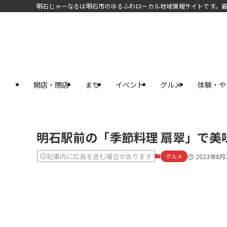
明石じゃーなるは明石市のゆるふわローカル地域情報サイトです。
開店・閉店
まち
イベント
グルメ
体験・や
明石駅前の「季節料理 扇翠」で美
記事内に広告を含む場合があります
グルメ
2023年8月