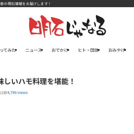
最新の明石情報をお届けします！
ってみた
ニュース
おでかけ
ヒト・団体
おみやげ
味しいハモ料理を堪能！
11日
4,790 views