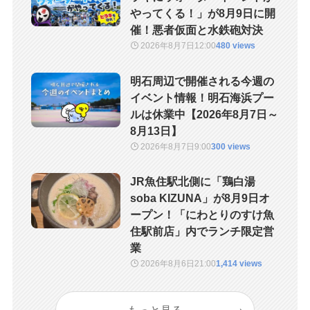
やってくる！」が8月9日に開
催！悪者仮面と水鉄砲対決
2026年8月7日
12:00
480 views
明石周辺で開催される今週の
イベント情報！明石海浜プー
ルは休業中【2026年8月7日～
8月13日】
2026年8月7日
9:00
300 views
JR魚住駅北側に「鶏白湯
soba KIZUNA」が8月9日オ
ープン！「にわとりのすけ魚
住駅前店」内でランチ限定営
業
2026年8月6日
21:00
1,414 views