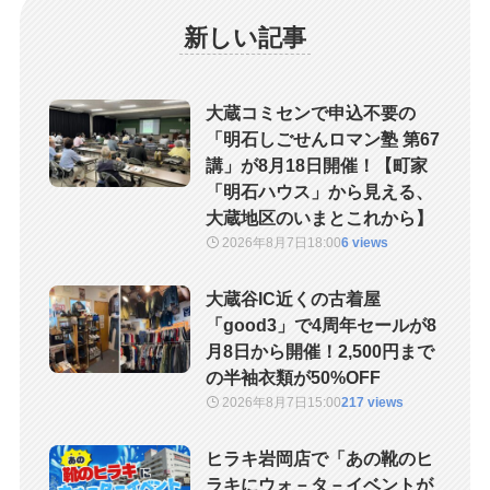
新しい記事
大蔵コミセンで申込不要の
「明石しごせんロマン塾 第67
講」が8月18日開催！【町家
「明石ハウス」から見える、
大蔵地区のいまとこれから】
2026年8月7日
18:00
6 views
大蔵谷IC近くの古着屋
「good3」で4周年セールが8
月8日から開催！2,500円まで
の半袖衣類が50%OFF
2026年8月7日
15:00
217 views
ヒラキ岩岡店で「あの靴のヒ
ラキにウォ－タ－イベントが