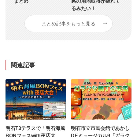
まとめ
路の用地取得が遅れて
るみたい！
まとめ記事をもっと見る
関連記事
明石T3テラスで「明石海風
明石市立市民会館であかし
BONフェスwith夜店大
DEミュージカル9「ガラク