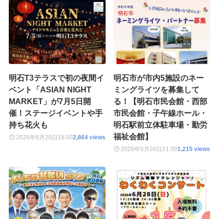
明石T3テラスで初の夜間イ
明石市が市内5施設のネー
ベント「ASIAN NIGHT
ミングライツを募集して
MARKET」が7月5日開
る！【明石市民会館・西部
催！ステージイベントや手
市民会館・子午線ホール・
持ち花火も
明石駅前立体駐車場・勤労
福祉会館】
2026年6月20日
18:00
2,864 views
2026年5月26日
21:00
1,215 views