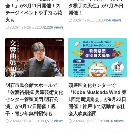
会！」が8月11日開催！ス
タ横丁の天使」が7月25日
テージイベントや手持ち花
開催！
火も
2026年7月1日
18:00
456 views
2026年7月28日
12:00
2,226 views
明石市民会館大ホールで
須磨区文化センターで
「佐渡裕指揮 兵庫芸術文化
「Kobe Musicada Wind 第
センター管弦楽団 明石公
1回定期演奏会」が9月22日
演」が9月17日開催！親
開催！神戸市で活動する社
子・青少年無料招待も
会人吹奏楽団
2026年6月24日
18:00
3,517 views
2026年6月22日
18:00
816 views