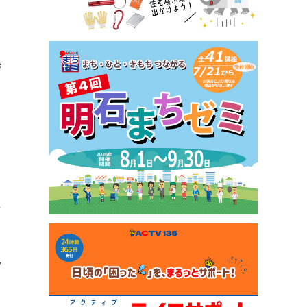
参
う
再
ア