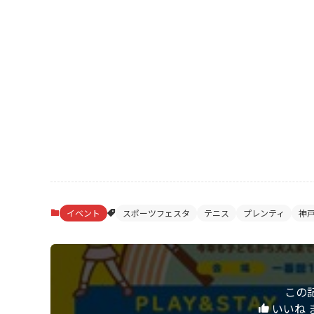
イベント
スポーツフェスタ
テニス
プレンティ
神
この
いいね 