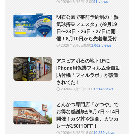
2026年8月6日
12:00
91 views
明石公園で事前予約制の「熱
気球搭乗フェスタ」が9月19
日〜23日・26日・27日に開
催！8月10日から先着順受付
2026年8月6日
9:00
1,062 views
アスピア明石の地下1Fに
iPhone用保護フィルム全自動
貼付機「フィルラボ」が設置
されてた！
2026年8月5日
21:00
1,514 views
とんかつ専門店「かつや」で
お得な感謝祭が8月7日～14日
開催！カツ丼や定食、カツカ
レーが150円OFF！
2026年8月5日
18:00
10,259 views