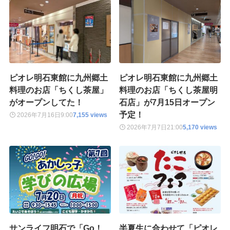
ピオレ明石東館に九州郷土
ピオレ明石東館に九州郷土
料理のお店「ちくし茶屋」
料理のお店「ちくし茶屋明
がオープンしてた！
石店」が7月15日オープン
予定！
2026年7月16日
9:00
7,155 views
2026年7月7日
21:00
5,170 views
サンライフ明石で「Go！
半夏生に合わせて「ピオレ