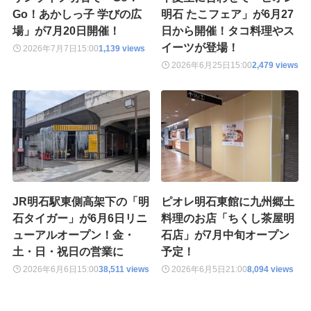
Go！あかしっ子 学びの広
明石 たこフェア」が6月27
場」が7月20日開催！
日から開催！タコ料理やス
イーツが登場！
2026年7月7日
15:00
1,139 views
2026年6月25日
15:00
2,479 views
JR明石駅東側高架下の「明
ピオレ明石東館に九州郷土
石タイガー」が6月6日リニ
料理のお店「ちくし茶屋明
ューアルオープン！金・
石店」が7月中旬オープン
土・日・祝日の営業に
予定！
2026年6月6日
15:00
38,511 views
2026年6月5日
21:00
8,094 views