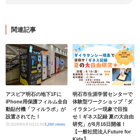
関連記事
アスピア明石の地下1Fに
明石市生涯学習センターで
iPhone用保護フィルム全自
体験型ワークショップ「ダ
動貼付機「フィルラボ」が
イラタンシー現象で目指
設置されてた！
せ！ギネス記録 夏の大自由
研究」が8月16日開催！
2026年8月5日
21:00
3,260 views
【一般社団法人Future for
Kids】