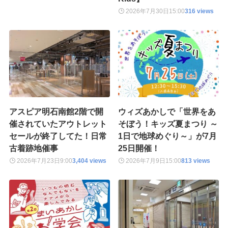
2026年7月30日
15:00
316 views
アスピア明石南館2階で開
ウィズあかしで「世界をあ
催されていたアウトレット
そぼう！キッズ夏まつり ～
セールが終了してた！日常
1日で地球めぐり～」が7月
古着跡地催事
25日開催！
2026年7月23日
9:00
3,404 views
2026年7月9日
15:00
813 views