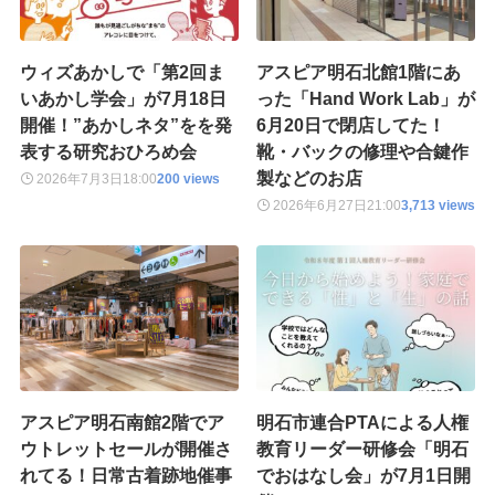
ウィズあかしで「第2回ま
アスピア明石北館1階にあ
いあかし学会」が7月18日
った「Hand Work Lab」が
開催！”あかしネタ”をを発
6月20日で閉店してた！
表する研究おひろめ会
靴・バックの修理や合鍵作
製などのお店
2026年7月3日
18:00
200 views
2026年6月27日
21:00
3,713 views
アスピア明石南館2階でア
明石市連合PTAによる人権
ウトレットセールが開催さ
教育リーダー研修会「明石
れてる！日常古着跡地催事
でおはなし会」が7月1日開