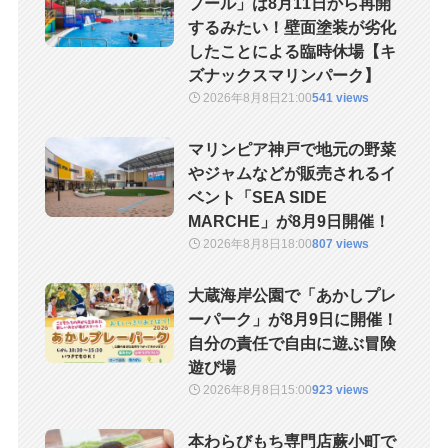
プール」は8月11日から再開
するみたい！壁面塗装が劣化
したことによる臨時休場【キ
ズナックスマリンパーク】
2026年8月8日
21:00
541 views
マリンピア神戸で地元の野菜
やジャムなどが販売されるイ
ベント「SEA SIDE
MARCHE」が8月9日開催！
2026年8月8日
18:00
807 views
大蔵海岸公園で「あかしプレ
ーパーク」が8月9日に開催！
自分の責任で自由に遊ぶ冒険
遊び場
2026年8月8日
15:00
923 views
本わらびもち専門店蕨小町で