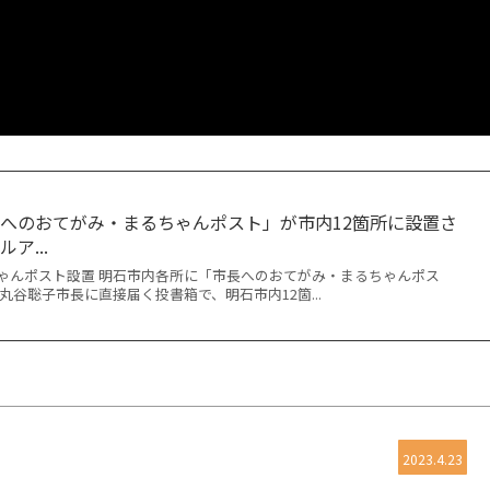
へのおてがみ・まるちゃんポスト」が市内12箇所に設置さ
ア...
ゃんポスト設置 明石市内各所に「市長へのおてがみ・まるちゃんポス
丸谷聡子市長に直接届く投書箱で、明石市内12箇...
2023.4.23