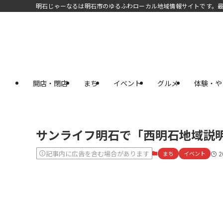
明石じゃーなるは明石市のゆるふわローカル地域情報サイトです。
開店・閉店
まち
イベント
グルメ
体験・や
サンライフ明石で「西明石地域説明
記事内に広告を含む場合があります
まち
イベント
2