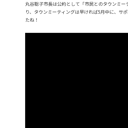
丸谷聡子市長は公約として「市民とのタウンミー
り、タウンミーティングは早ければ5月中に、サ
たね！