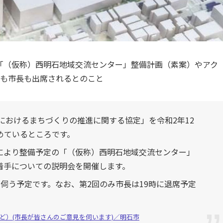
「（仮称）西明石地域交流センター」整備計画（素案）やアク
とも市長も出席されるとのこと
におけるまちづくりの推進に関する協定」を令和2年12
めているところです。
により整備予定の「（仮称）西明石地域交流センター」
着手についての説明会を開催します。
伺う予定です。なお、第2回のみ市長は19時に退席予定
ど）(市長が皆さんのご意見を伺います)／明石市