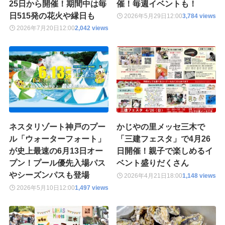
25日から開催！期間中は毎
催！毎週イベントも！
日515発の花火や縁日も
2026年5月29日
12:00
3,784 views
2026年7月20日
12:00
2,042 views
ネスタリゾート神戸のプー
かじやの里メッセ三木で
ル「ウォーターフォート」
「三建フェスタ」で4月26
が史上最速の6月13日オー
日開催！親子で楽しめるイ
プン！プール優先入場パス
ベント盛りだくさん
やシーズンパスも登場
2026年4月21日
18:00
1,148 views
2026年5月10日
12:00
1,497 views