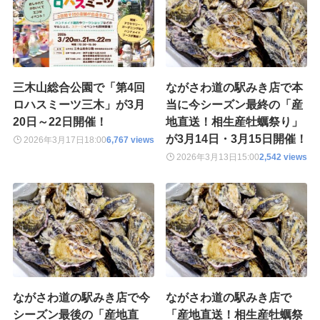
三木山総合公園で「第4回
ながさわ道の駅みき店で本
ロハスミーツ三木」が3月
当に今シーズン最終の「産
20日～22日開催！
地直送！相生産牡蠣祭り」
が3月14日・3月15日開催！
2026年3月17日
18:00
6,767 views
2026年3月13日
15:00
2,542 views
ながさわ道の駅みき店で今
ながさわ道の駅みき店で
シーズン最後の「産地直
「産地直送！相生産牡蠣祭