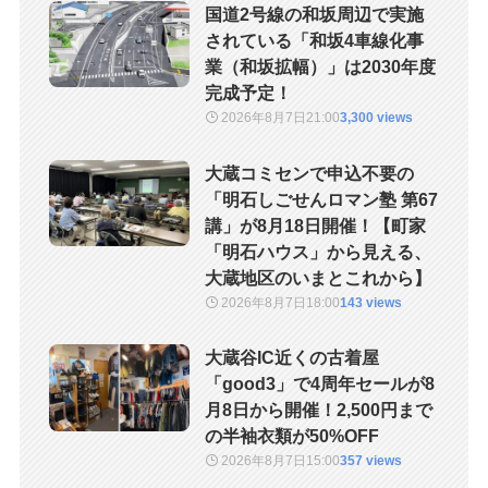
国道2号線の和坂周辺で実施
されている「和坂4車線化事
業（和坂拡幅）」は2030年度
完成予定！
2026年8月7日
21:00
3,300 views
大蔵コミセンで申込不要の
「明石しごせんロマン塾 第67
講」が8月18日開催！【町家
「明石ハウス」から見える、
大蔵地区のいまとこれから】
2026年8月7日
18:00
143 views
大蔵谷IC近くの古着屋
「good3」で4周年セールが8
月8日から開催！2,500円まで
の半袖衣類が50%OFF
2026年8月7日
15:00
357 views