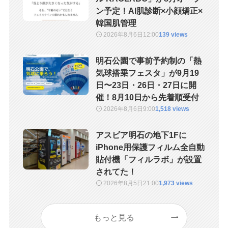
ン予定！AI肌診断×小顔矯正×
韓国肌管理
2026年8月6日
12:00
139 views
明石公園で事前予約制の「熱
気球搭乗フェスタ」が9月19
日〜23日・26日・27日に開
催！8月10日から先着順受付
2026年8月6日
9:00
1,518 views
アスピア明石の地下1Fに
iPhone用保護フィルム全自動
貼付機「フィルラボ」が設置
されてた！
2026年8月5日
21:00
1,973 views
もっと見る