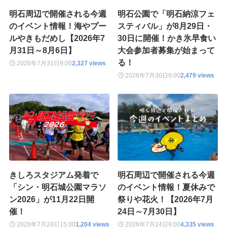
明石周辺で開催される今週
明石公園で「明石納涼フェ
のイベント情報！海やプー
スティバル」が8月29日・
ルやきもだめし【2026年7
30日に開催！かき氷早食い
月31日～8月6日】
大会参加者募集が始まって
る！
2026年7月31日
9:00
2,327 views
2026年7月30日
9:00
2,479 views
きしろスタジアム発着で
明石周辺で開催される今週
「シン・明石城公園マラソ
のイベント情報！夏休みで
ン2026」が11月22日開
祭りや花火！【2026年7月
催！
24日～7月30日】
2026年7月28日
15:00
1,204 views
2026年7月24日
9:00
4,335 views