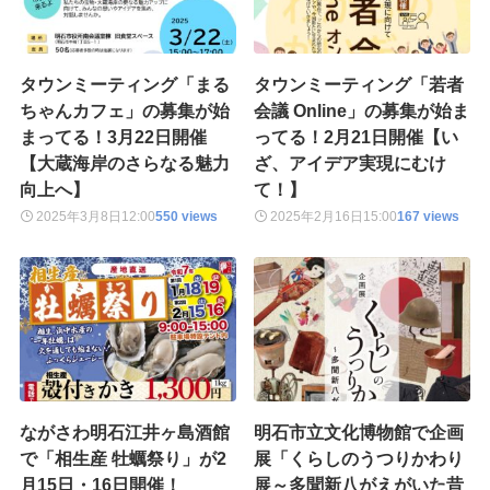
タウンミーティング「まる
タウンミーティング「若者
ちゃんカフェ」の募集が始
会議 Online」の募集が始ま
まってる！3月22日開催
ってる！2月21日開催【い
【大蔵海岸のさらなる魅力
ざ、アイデア実現にむけ
向上へ】
て！】
2025年3月8日
12:00
550 views
2025年2月16日
15:00
167 views
ながさわ明石江井ヶ島酒館
明石市立文化博物館で企画
で「相生産 牡蠣祭り」が2
展「くらしのうつりかわり
月15日・16日開催！
展～多聞新八がえがいた昔