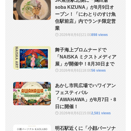
JR魚住駅北側に「鶏白湯
soba KIZUNA」が8月9日オ
ープン！「にわとりのすけ魚
住駅前店」内でランチ限定営
業
2026年8月6日
21:00
898 views
舞子海上プロムナードで
「NAISKA ミクストメディア
展」が開催中！8月30日まで
2026年8月6日
18:00
56 views
あかし市民広場でハワイアン
フェスティバル
「AWAHAWA」が8月7日・8
日に開催！
2026年8月6日
15:00
2,581 views
明石駅近くに「小顔パーソナ