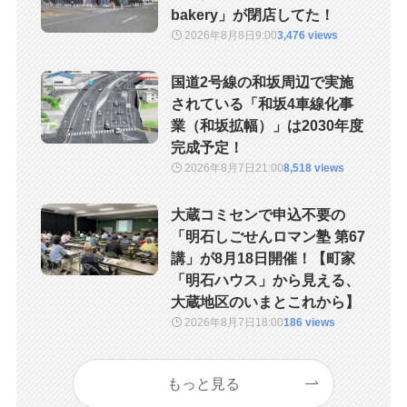
bakery」が閉店してた！
2026年8月8日
9:00
3,476 views
国道2号線の和坂周辺で実施
されている「和坂4車線化事
業（和坂拡幅）」は2030年度
完成予定！
2026年8月7日
21:00
8,518 views
大蔵コミセンで申込不要の
「明石しごせんロマン塾 第67
講」が8月18日開催！【町家
「明石ハウス」から見える、
大蔵地区のいまとこれから】
2026年8月7日
18:00
186 views
もっと見る