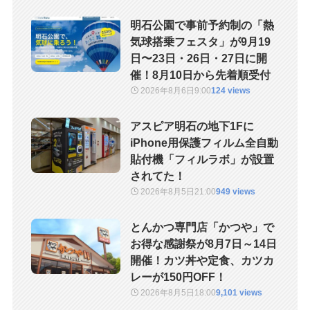
明石公園で事前予約制の「熱
気球搭乗フェスタ」が9月19
日〜23日・26日・27日に開
催！8月10日から先着順受付
2026年8月6日
9:00
124 views
アスピア明石の地下1Fに
iPhone用保護フィルム全自動
貼付機「フィルラボ」が設置
されてた！
2026年8月5日
21:00
949 views
とんかつ専門店「かつや」で
お得な感謝祭が8月7日～14日
開催！カツ丼や定食、カツカ
レーが150円OFF！
2026年8月5日
18:00
9,101 views