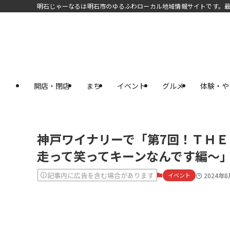
明石じゃーなるは明石市のゆるふわローカル地域情報サイトです。
開店・閉店
まち
イベント
グルメ
体験・や
神戸ワイナリーで「第7回！ＴＨＥ
走って笑ってキーンなんです編～」
記事内に広告を含む場合があります
イベント
2024年8