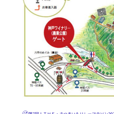
第7回！ＴＨＥ・さつまいもリレーマラソン20