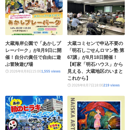
大蔵海岸公園で「あかしプ
大蔵コミセンで申込不要の
レーパーク」が8月9日に開
「明石しごせんロマン塾 第
催！自分の責任で自由に遊
67講」が8月18日開催！
ぶ冒険遊び場
【町家「明石ハウス」から
見える、大蔵地区のいまと
2026年8月8日
15:00
1,555 views
これから】
2026年8月7日
18:00
219 views