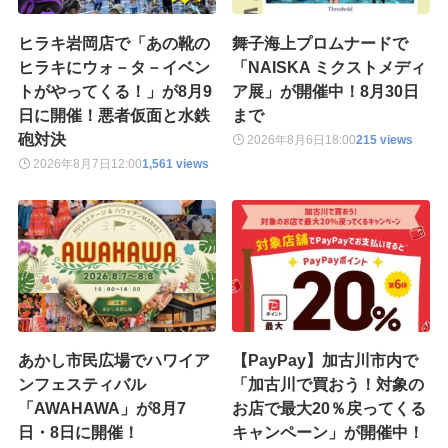
ヒラキ岩岡店で「あの靴の
舞子海上プロムナードで
ヒラキにウォ－タ－イベン
「NAISKA ミクストメディ
トがやってくる！」が8月9
ア展」が開催中！8月30日
日に開催！悪者仮面と水鉄
まで
砲対決
2026年8月6日
18:00
215 views
2026年8月7日
12:00
1,561 views
あかし市民広場でハワイア
【PayPay】加古川市内で
ンフェスティバル
「加古川で買おう！対象の
「AWAHAWA」が8月7
お店で最大20％戻ってくる
日・8日に開催！
キャンペーン」が開催中！