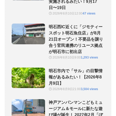
実施されるみたい！9月17
日〜19日
2026年8月10日
12:00
47 views
明石西IC近くに「ジモティー
スポット明石魚住店」が8月
21日オープン！不要品を譲り
合う官民連携のリユース拠点
が明石市に初出店
2026年8月10日
9:00
1,293 views
明石市内で「サル」の目撃情
報があるみたい！【2026年8
月9日】
2026年8月9日
21:00
3,504 views
神戸アンパンマンこどもミュ
ージアム＆モールに新たな遊
び場が誕生！ 2027年2月「ぼ