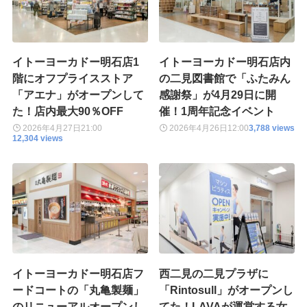
イトーヨーカドー明石店1
イトーヨーカドー明石店内
階にオフプライスストア
の二見図書館で「ふたみん
「アエナ」がオープンして
感謝祭」が4月29日に開
た！店内最大90％OFF
催！1周年記念イベント
2026年4月27日
21:00
2026年4月26日
12:00
3,788 views
12,304 views
イトーヨーカドー明石店フ
西二見の二見プラザに
ードコートの「丸亀製麺」
「Rintosull」がオープンし
のリニューアルオープンし
てた！LAVAが運営する女