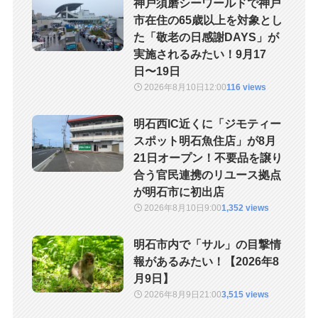
神戸須磨シーワールドで神戸
市在住の65歳以上を対象とし
た「敬老の日感謝DAYS」が
実施されるみたい！9月17
日〜19日
2026年8月10日
12:00
116 views
明石西IC近くに「ジモティー
スポット明石魚住店」が8月
21日オープン！不要品を譲り
合う官民連携のリユース拠点
が明石市に初出店
2026年8月10日
9:00
1,352 views
明石市内で「サル」の目撃情
報があるみたい！【2026年8
月9日】
2026年8月9日
21:00
3,515 views