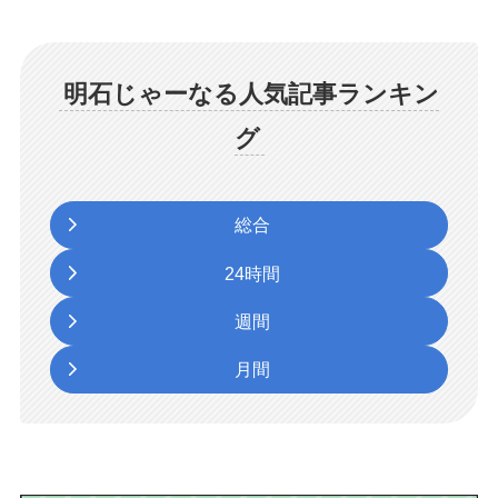
明石じゃーなる人気記事ランキン
グ
総合
24時間
週間
月間