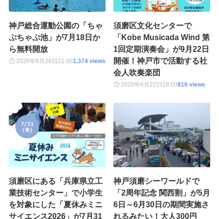
神戸総合運動公園の「ちゃ
須磨区文化センターで
ぷちゃぷ池」が7月18日か
「Kobe Musicada Wind 第
ら無料開放
1回定期演奏会」が9月22日
開催！神戸市で活動する社
2026年6月26日
21:00
1,374 views
会人吹奏楽団
2026年6月22日
18:00
816 views
須磨区にある「兵庫県立工
神戸須磨シーワールドで
業技術センター」で小学生
「2周年記念 関西割」が5月
を対象にした「夏休みミニ
6日～6月30日の期間実施さ
サイエンス2026」が7月31
れるみたい！大人300円