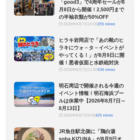
「good3」で4周年セールが8
月8日から開催！2,500円まで
の半袖衣類が50%OFF
2026年8月7日
15:00
255 views
ヒラキ岩岡店で「あの靴のヒ
ラキにウォ－タ－イベントが
やってくる！」が8月9日に開
催！悪者仮面と水鉄砲対決
2026年8月7日
12:00
538 views
明石周辺で開催される今週の
イベント情報！明石海浜プー
ルは休業中【2026年8月7日～
8月13日】
2026年8月7日
9:00
425 views
JR魚住駅北側に「鶏白湯
soba KIZUNA」が8月9日オ