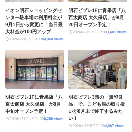
イオン明石ショッピングセ
明石ビブレ1Fに青果店「八
ンター駐車場の利用料金が
百太商店 大久保店」が8月
9月1日から変更に！当日最
20日オープン予定！
大料金が100円アップ
2026年7月18日
12:00
3,401 views
2026年7月19日
9:00
48,960 views
明石ビブレ1Fに青果店「八
明石ビブレ3階の「無印良
百太商店 大久保店」が8月
品」で、こども服の取り扱
中旬オープン予定！
いが8月末で終了するみた
い！
2026年7月11日
21:00
6,256 views
2026年7月6日
21:00
4,967 views