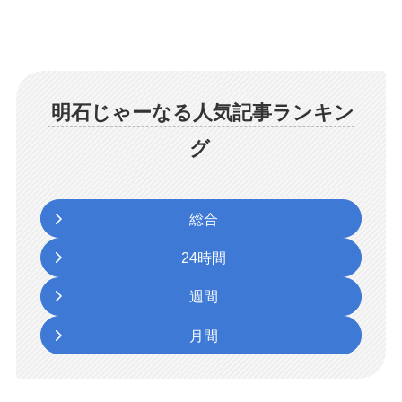
明石じゃーなる人気記事ランキン
グ
総合
24時間
週間
月間