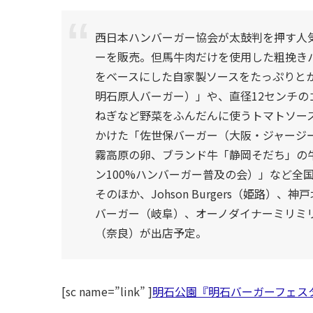
西日本ハンバーガー協会が太鼓判を押す人
ーを販売。但馬牛肉だけを使用した粗挽き
をベースにした自家製ソースをたっぷりとか
明石原人バーガー）」や、直径12センチの
ねぎなど野菜をふんだんに使うトマトソー
かけた「佐世保バーガー（大阪・ジャージー
霧高原の卵、ブランド牛「静岡そだち」の牛
ン100%ハンバーガー普及の会）」など全
そのほか、Johson Burgers（姫路
バーガー（岐阜）、オーノダイナーミリミ
（奈良）が出店予定。
[sc name=”link” ]
明石公園『明石バーガーフェスタ20