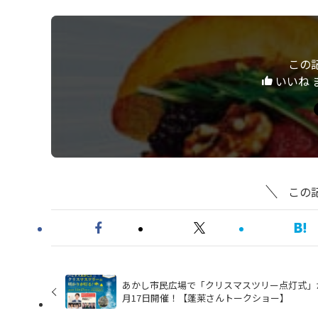
この
いいね 
この
あかし市民広場で「クリスマスツリー点灯式」が
月17日開催！【蓬莱さんトークショー】