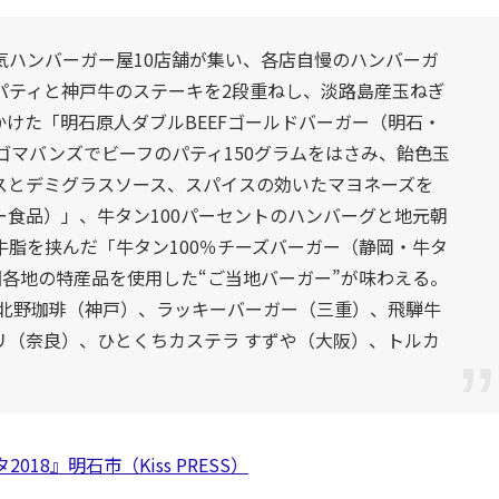
気ハンバーガー屋10店舗が集い、各店自慢のハンバーガ
パティと神戸牛のステーキを2段重ねし、淡路島産玉ねぎ
けた「明石原人ダブルBEEFゴールドバーガー（明石・
ゴマバンズでビーフのパティ150グラムをはさみ、飴色玉
スとデミグラスソース、スパイスの効いたマヨネーズを
食品）」、牛タン100パーセントのハンバーグと地元朝
脂を挟んだ「牛タン100％チーズバーガー（静岡・牛タ
国各地の特産品を使用した“ご当地バーガー”が味わえる。
）、神戸北野珈琲（神戸）、ラッキーバーガー（三重）、飛騨牛
リ（奈良）、ひとくちカステラ すずや（大阪）、トルカ
18』明石市（Kiss PRESS）