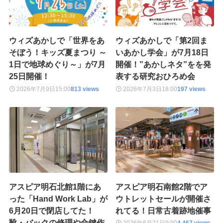
ウィズあかしで「世界をあ
ウィズあかしで「第2回ま
そぼう！キッズ夏まつり ～
いあかし学会」が7月18日
1日で地球めぐり～」が7月
開催！”あかしネタ”をを発
25日開催！
表する研究おひろめ会
2026年7月9日
15:00
813 views
2026年7月3日
18:00
197 views
アスピア明石北館1階にあ
アスピア明石南館2階でア
った「Hand Work Lab」が
ウトレットセールが開催さ
6月20日で閉店してた！
れてる！日常古着跡地催事
靴・バックの修理や合鍵作