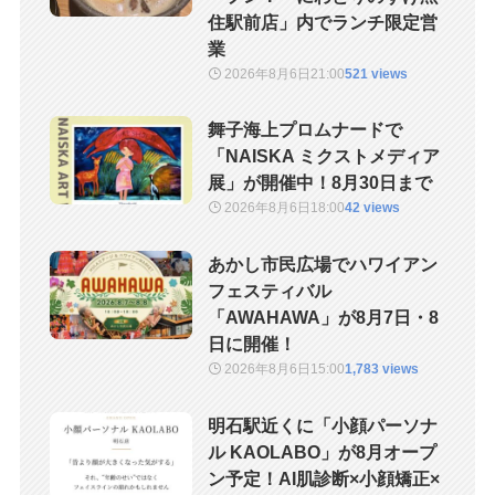
住駅前店」内でランチ限定営
業
2026年8月6日
21:00
521 views
舞子海上プロムナードで
「NAISKA ミクストメディア
展」が開催中！8月30日まで
2026年8月6日
18:00
42 views
あかし市民広場でハワイアン
フェスティバル
「AWAHAWA」が8月7日・8
日に開催！
2026年8月6日
15:00
1,783 views
明石駅近くに「小顔パーソナ
ル KAOLABO」が8月オープ
ン予定！AI肌診断×小顔矯正×