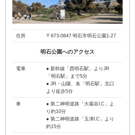
住所
〒673-0847 明石市明石公園1-27
明石公園へのアクセス
電車
● 新幹線「西明石駅」よりJR
「明石駅」まで5分
● JR・山陽、各「明石駅」北口
より徒歩5分
車
● 第二神明道路「大蔵谷I.C」よ
り約10分
● 第二神明道路「玉津I.C」より
約15分