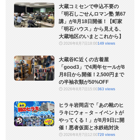
大蔵コミセンで申込不要の
「明石しごせんロマン塾 第67
講」が8月18日開催！【町家
「明石ハウス」から見える、
大蔵地区のいまとこれから】
2026年8月7日
18:00
149 views
大蔵谷IC近くの古着屋
「good3」で4周年セールが8
月8日から開催！2,500円まで
の半袖衣類が50%OFF
2026年8月7日
15:00
363 views
ヒラキ岩岡店で「あの靴のヒ
ラキにウォ－タ－イベントが
やってくる！」が8月9日に開
催！悪者仮面と水鉄砲対決
2026年8月7日
12:00
720 views